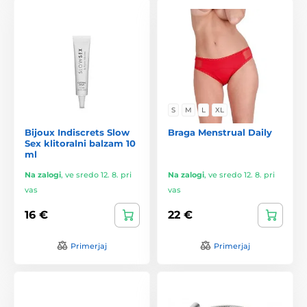
S
M
L
XL
Bijoux Indiscrets Slow
Braga Menstrual Daily
Sex klitoralni balzam 10
ml
Na zalogi
,
ve sredo 12. 8. pri
Na zalogi
,
ve sredo 12. 8. pri
vas
vas
16 €
22 €
Primerjaj
Primerjaj