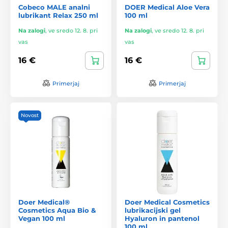
Cobeco MALE analni
DOER Medical Aloe Vera
lubrikant Relax 250 ml
100 ml
Na zalogi
,
ve sredo 12. 8. pri
Na zalogi
,
ve sredo 12. 8. pri
vas
vas
16 €
16 €
Primerjaj
Primerjaj
Novost
Doer Medical®
Doer Medical Cosmetics
Cosmetics Aqua Bio &
lubrikacijski gel
Vegan 100 ml
Hyaluron in pantenol
100 ml