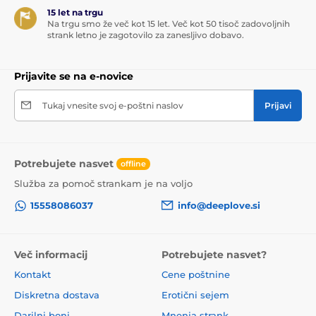
15 let na trgu
Na trgu smo že več kot 15 let. Več kot 50 tisoč zadovoljnih
strank letno je zagotovilo za zanesljivo dobavo.
Prijavite se na e-novice
Tukaj vnesite svoj e-poštni naslov
Prijavi
Potrebujete nasvet
offline
Služba za pomoč strankam je na voljo
15558086037
info@deeplove.si
Več informacij
Potrebujete nasvet?
Kontakt
Cene poštnine
Diskretna dostava
Erotični sejem
Darilni boni
Mnenja strank