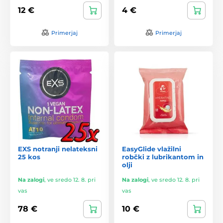
12 €
4 €
Primerjaj
Primerjaj
EXS notranji nelateksni
EasyGlide vlažilni
25 kos
robčki z lubrikantom in
olji
Na zalogi
,
ve sredo 12. 8. pri
Na zalogi
,
ve sredo 12. 8. pri
vas
vas
78 €
10 €