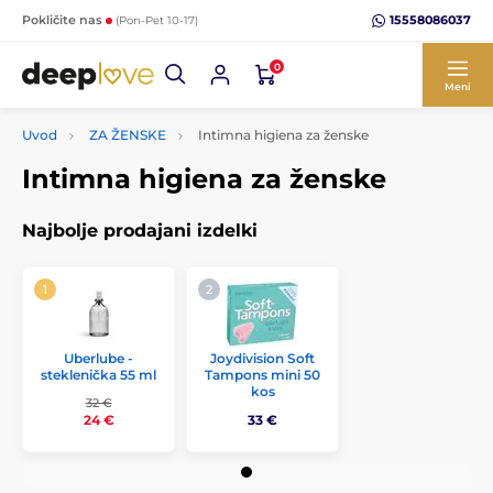
15558086037
Pokličite nas
(Pon-Pet 10-17)
0
Meni
Uvod
ZA ŽENSKE
Intimna higiena za ženske
Intimna higiena za ženske
Najbolje prodajani izdelki
Uberlube -
Joydivision Soft
steklenička 55 ml
Tampons mini 50
kos
32 €
33 €
24 €