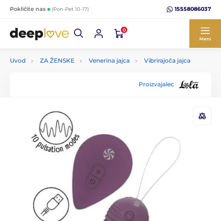
15558086037
Pokličite nas
(Pon-Pet 10-17)
0
Meni
Uvod
ZA ŽENSKE
Venerina jajca
Vibrirajoča jajca
Proizvajalec