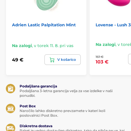
Močna silikonska vrvica omogoča enostavno in varno
odstranitev po uporabi.
Vodoodporna in polnilna zasnova
Adrien Lastic Palpitation Mint
Lovense - Lush 3
Zaradi stopnje zaščite IPX7 so kroglice popolnoma
vodoodporne in primerne za uporabo pod prho, v kadi
ali bazenu. Vgrajena polnilna baterija se polni prek
Na zalogi
,
v torek
Na zalogi
,
v torek 11. 8. pri vas
USB kabla, zato menjava baterij ni potrebna.
161 €
Zakaj vam bodo Take it Easy Era všeč:
49 €
V košarico
103 €
Edinstvena tehnologija pulziranja
10 načinov stimulacije
Podaljšana garancija
Brezžični daljinski upravljalnik
Podaljšana 3-letna garancija velja za vse izdelke v naši
ponudbi.
Doseg do 8 metrov
Post Box
Naročilo lahko diskretno prevzamete v kateri koli
Tiho delovanje pod 60 dB
poslovalnici Post Box.
Medicinski silikon brez ftalatov
Diskretna dostava
Paket je vedno dostavljen diskretno, tako da nihče ne ve, kaj