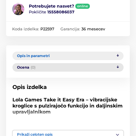
Potrebujete nasvet?
online
Pokličite
15558086037
Koda izdelka:
P22597
Garancija:
36 mesecev
Opis in parametri
Ocena
(0)
Opis izdelka
Lola Games Take it Easy Era – vibracijske
kroglice s pulzirajočo funkcijo in daljinskim
upravljalnikom
Take it Easy Era so sodobne vaginalne kroglice,
zasnovane za ženske, ki želijo združiti učinkovito
Prikaži celoten opis
vadbo mišic medeničnega dna z intenzivnejšo