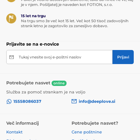
Vodoodpornost IPX7
je v njem. Pošiljatelj je naveden kot FOTION, s.r.o.
USB polnjenje
15 let na trgu
Na trgu smo že več kot 15 let. Več kot 50 tisoč zadovoljnih
Močna silikonska vrvica za enostavno odstranitev
strank letno je zagotovilo za zanesljivo dobavo.
Elegantna vijolična barva
Prijavite se na e-novice
Tehnične specifikacije:
Kolekcija: Lola Games Take it Easy
Tukaj vnesite svoj e-poštni naslov
Prijavi
Material: silikon / ABS
Barva: vijolična
Potrebujete nasvet
online
Vibracije: da
Služba za pomoč strankam je na voljo
Število načinov: 10
15558086037
info@deeplove.si
Vodoodpornost: IPX7
Napajanje kroglic: USB polnilna baterija
Več informacij
Potrebujete nasvet?
Kontakt
Cene poštnine
Napajanje upravljalnika: 2 × AAA bateriji