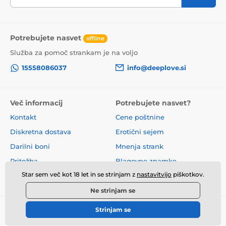
Potrebujete nasvet
offline
Služba za pomoč strankam je na voljo
15558086037
info@deeplove.si
Več informacij
Potrebujete nasvet?
Kontakt
Cene poštnine
Diskretna dostava
Erotični sejem
Darilni boni
Mnenja strank
Pritožba
Blagovne znamke
Star sem več kot 18 let in se strinjam z
nastavitvijo
piškotkov.
O nas
Poslovni pogoji
Ne strinjam se
Strinjam se
© 2026 www.deeplove.si ⦁ E-trgovino je ustvarila
SIMPLIA.cz