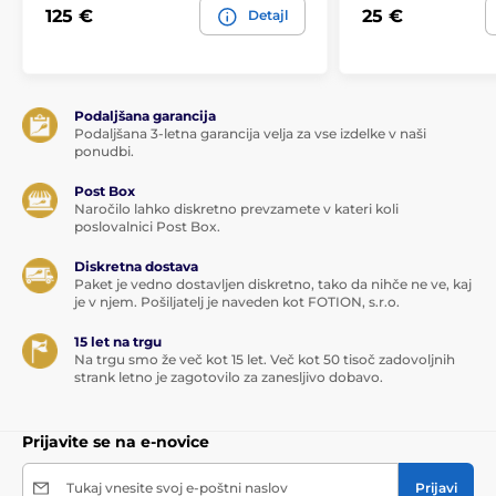
125 €
25 €
Detajl
Podaljšana garancija
Podaljšana 3-letna garancija velja za vse izdelke v naši
ponudbi.
Post Box
Naročilo lahko diskretno prevzamete v kateri koli
poslovalnici Post Box.
Diskretna dostava
Paket je vedno dostavljen diskretno, tako da nihče ne ve, kaj
je v njem. Pošiljatelj je naveden kot FOTION, s.r.o.
15 let na trgu
Na trgu smo že več kot 15 let. Več kot 50 tisoč zadovoljnih
strank letno je zagotovilo za zanesljivo dobavo.
Prijavite se na e-novice
Tukaj vnesite svoj e-poštni naslov
Prijavi