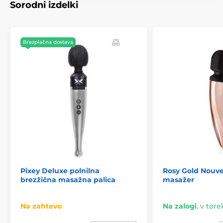
Sorodni izdelki
Brezplačna dostava
Pixey Deluxe polnilna
Rosy Gold Nouv
brezžična masažna palica
masažer
Na zahtevo
Na zalogi
,
v torek