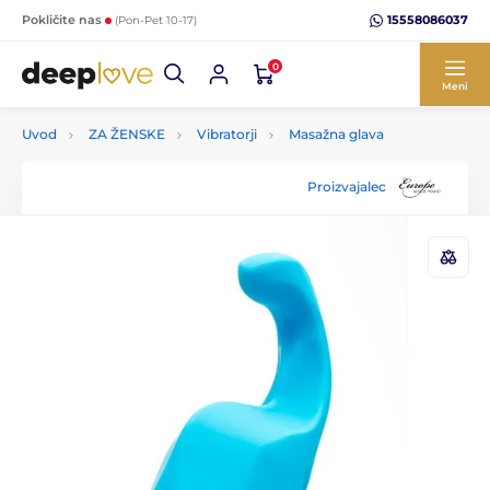
15558086037
Pokličite nas
(Pon-Pet 10-17)
0
Meni
Uvod
ZA ŽENSKE
Vibratorji
Masažna glava
Proizvajalec