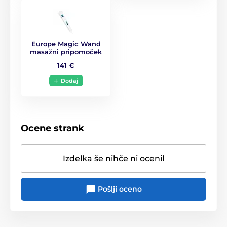
Europe Magic Wand
masažni pripomoček
141 €
Dodaj
Ocene strank
Izdelka še nihče ni ocenil
Pošlji oceno