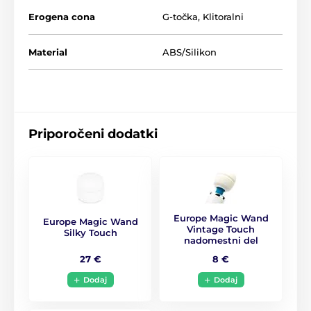
Erogena cona
G-točka
,
Klitoralni
Izdelek je uvrščen v kategorijah
Material
ABS/Silikon
Masažna glava
Vibratorji za G-točko
Squirting
Priporočeni dodatki
Europe Magic Wand
Europe Magic Wand
Vintage Touch
Silky Touch
nadomestni del
27 €
8 €
Dodaj
Dodaj