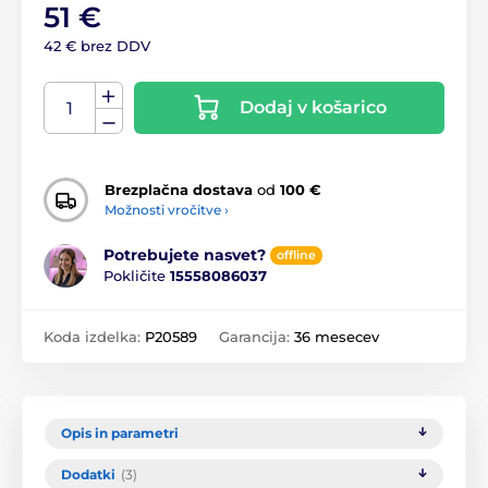
51 €
42 € brez DDV
Dodaj v košarico
Brezplačna dostava
od
100 €
Možnosti vročitve ›
Potrebujete nasvet?
offline
Pokličite
15558086037
Koda izdelka:
P20589
Garancija:
36 mesecev
Opis in parametri
Dodatki
(3)