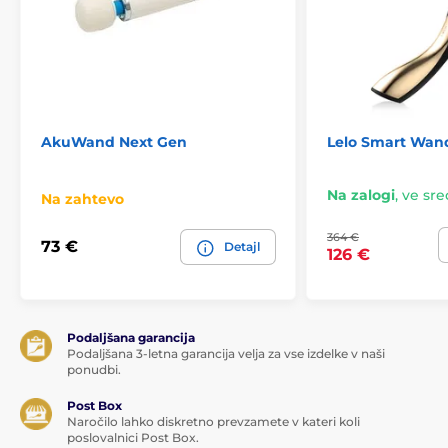
AkuWand Next Gen
Lelo Smart Wand
Na zalogi
,
ve sred
Na zahtevo
364 €
73 €
Detajl
126 €
Podaljšana garancija
Podaljšana 3-letna garancija velja za vse izdelke v naši
ponudbi.
Post Box
Naročilo lahko diskretno prevzamete v kateri koli
poslovalnici Post Box.