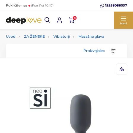
15558086037
Pokličite nas
(Pon-Pet 10-17)
0
Meni
Uvod
ZA ŽENSKE
Vibratorji
Masažna glava
Proizvajalec