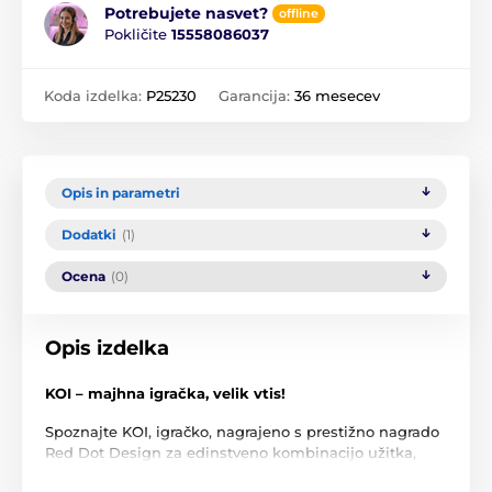
Potrebujete nasvet?
offline
Pokličite
15558086037
Koda izdelka:
P25230
Garancija:
36 mesecev
Opis in parametri
Dodatki
(1)
Ocena
(0)
Opis izdelka
KOI – majhna igračka, velik vtis!
Spoznajte KOI, igračko, nagrajeno s prestižno nagrado
Red Dot Design za edinstveno kombinacijo užitka,
vsestranskosti in trajnosti. Spominja na masažno glavo