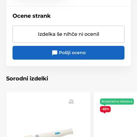
Ocene strank
Izdelka še nihče ni ocenil
Pošlji oceno
Sorodni izdelki
Brezplačna dostava
-65%