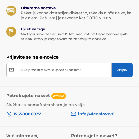
Diskretna dostava
Paket je vedno dostavljen diskretno, tako da nihče ne ve, kaj
je v njem. Pošiljatelj je naveden kot FOTION, s.r.o.
15 let na trgu
Na trgu smo že več kot 15 let. Več kot 50 tisoč zadovoljnih
strank letno je zagotovilo za zanesljivo dobavo.
Prijavite se na e-novice
Tukaj vnesite svoj e-poštni naslov
Prijavi
Potrebujete nasvet
offline
Služba za pomoč strankam je na voljo
15558086037
info@deeplove.si
Več informacij
Potrebujete nasvet?