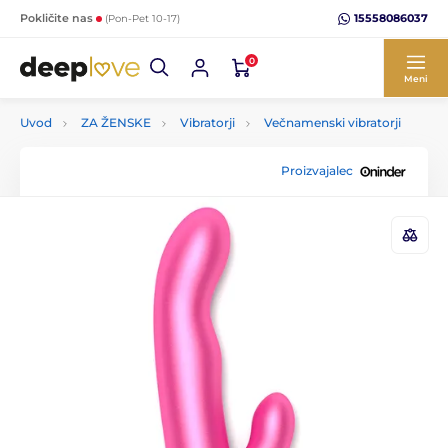
15558086037
Pokličite nas
(Pon-Pet 10-17)
0
Meni
Uvod
ZA ŽENSKE
Vibratorji
Večnamenski vibratorji
Proizvajalec