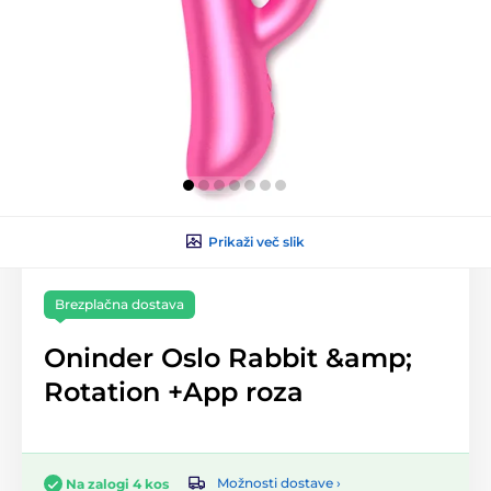
Prikaži več slik
Brezplačna dostava
Oninder Oslo Rabbit &amp;
Rotation +App roza
Možnosti dostave ›
Na zalogi 4 kos