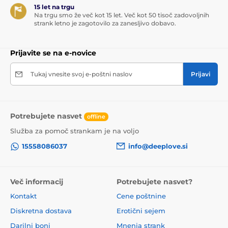
možnost uporabe tudi brez aplikacije
15 let na trgu
Na trgu smo že več kot 15 let. Več kot 50 tisoč zadovoljnih
polnjenje prek USB (kabel priložen)
strank letno je zagotovilo za zanesljivo dobavo.
enostavno čiščenje
preprosto in intuitivno upravljanje
Prijavite se na e-novice
lubrikant na vodni osnovi
Tukaj vnesite svoj e-poštni naslov
Prijavi
Dimenzije:
skupna dolžina 23 cm
premer 3,5 cm
Potrebujete nasvet
offline
uporabna dolžina 14 cm
Služba za pomoč strankam je na voljo
Aplikacija za prenos:
15558086037
info@deeplove.si
iOS
Google Play
Več informacij
Potrebujete nasvet?
Kontakt
Cene poštnine
Izdelek je uvrščen v kategorijah
Diskretna dostava
Erotični sejem
Darilni boni
Mnenja strank