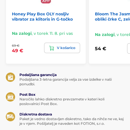
Honey Play Box OLY nosljiv
Bloom The Jasmi
vibrator za klitoris in G‑točko
obliki črke C, ze
Na zalogi
,
v torek 11. 8. pri vas
Na zalogi
,
v torek
Zakaj izbrati Oslo Rabbit & Rotation +App Pink
69 €
V košarico
54 €
znamke Oninder:
49 €
zmogljiv motor
neskončno vibracijskih programov prek aplikacije
Podaljšana garancija
mehak medicinski silikon
Podaljšana 3-letna garancija velja za vse izdelke v naši
vodoodporen (IPX7)
ponudbi.
stalen stik s klitorisom
Post Box
Naročilo lahko diskretno prevzamete v kateri koli
dvojna stimulacija
poslovalnici Post Box.
prožno ročico
Diskretna dostava
mobilna aplikacija Oninder app za daljinsko
Paket je vedno dostavljen diskretno, tako da nihče ne ve, kaj
upravljanje
je v njem. Pošiljatelj je naveden kot FOTION, s.r.o.