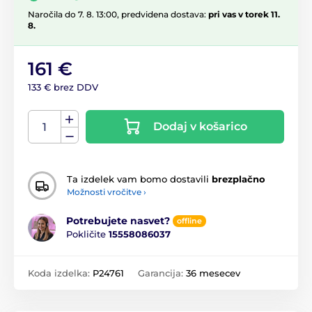
Naročila do 7. 8. 13:00, predvidena dostava:
pri vas v torek 11.
8.
161 €
133 € brez DDV
Dodaj v košarico
Ta izdelek vam bomo dostavili
brezplačno
Možnosti vročitve ›
Potrebujete nasvet?
offline
Pokličite
15558086037
Koda izdelka:
P24761
Garancija:
36 mesecev