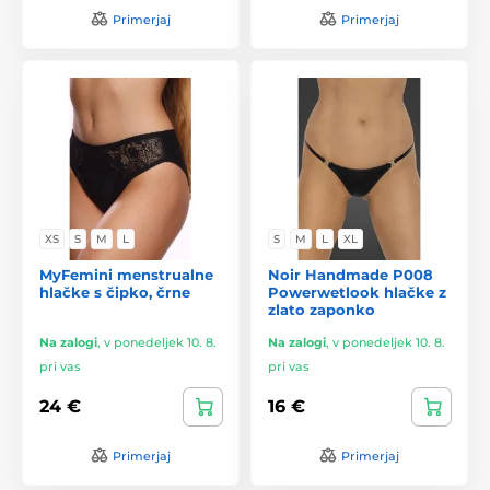
Primerjaj
Primerjaj
XS
S
M
L
S
M
L
XL
MyFemini menstrualne
Noir Handmade P008
hlačke s čipko, črne
Powerwetlook hlačke z
zlato zaponko
Na zalogi
,
v ponedeljek 10. 8.
Na zalogi
,
v ponedeljek 10. 8.
pri vas
pri vas
24 €
16 €
Primerjaj
Primerjaj