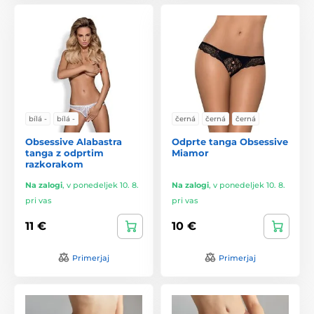
bílá -
bílá -
černá
černá
černá
Obsessive Alabastra
Odprte tanga Obsessive
tanga z odprtim
Miamor
razkorakom
Na zalogi
,
v ponedeljek 10. 8.
Na zalogi
,
v ponedeljek 10. 8.
pri vas
pri vas
11 €
10 €
Primerjaj
Primerjaj