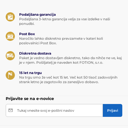
Podaljšana garancija
Podaljšana 3-letna garancija velja za vse izdelke v naši
ponudbi.
Post Box
Naročilo lahko diskretno prevzamete v kateri koli
poslovalnici Post Box.
Diskretna dostava
Paket je vedno dostavljen diskretno, tako da nihče ne ve, kaj
je v njem. Pošiljatelj je naveden kot FOTION, s.r.o.
15 let na trgu
Na trgu smo že več kot 15 let. Več kot 50 tisoč zadovoljnih
strank letno je zagotovilo za zanesljivo dobavo.
Prijavite se na e-novice
Tukaj vnesite svoj e-poštni naslov
Prijavi