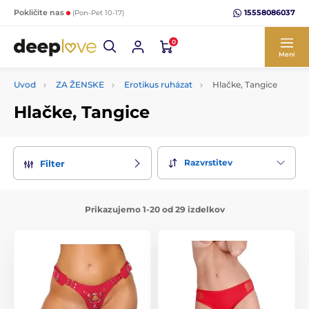
15558086037
Pokličite nas
(Pon-Pet 10-17)
0
Meni
Uvod
ZA ŽENSKE
Erotikus ruházat
Hlačke, Tangice
Hlačke, Tangice
Razvrstitev
Filter
Prikazujemo 1-20 od 29 izdelkov