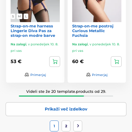
S
M
L
Strap-on-me harness
Strap-on-me postroj
Lingerie Diva Pas za
Curious Metallic
strap-on modre barve
Fuchsia
Na zalogi
,
v ponedeljek 10. 8.
Na zalogi
,
v ponedeljek 10. 8.
pri vas
pri vas
53 €
60 €
Primerjaj
Primerjaj
Videli ste že 20 template.products od 29.
Prikaži več izdelkov
1
2