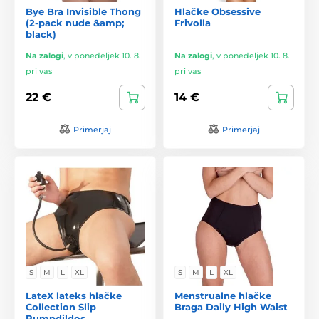
Bye Bra Invisible Thong
Hlačke Obsessive
(2-pack nude &amp;
Frivolla
black)
Na zalogi
,
v ponedeljek 10. 8.
Na zalogi
,
v ponedeljek 10. 8.
pri vas
pri vas
22 €
14 €
Primerjaj
Primerjaj
S
M
L
XL
S
M
L
XL
LateX lateks hlačke
Menstrualne hlačke
Collection Slip
Braga Daily High Waist
Pumpdildos