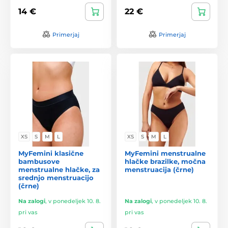
14 €
22 €
Primerjaj
Primerjaj
XS
S
M
L
XS
S
M
L
MyFemini klasične
MyFemini menstrualne
bambusove
hlačke brazilke, močna
menstrualne hlačke, za
menstruacija (črne)
srednjo menstruacijo
(črne)
Na zalogi
,
v ponedeljek 10. 8.
Na zalogi
,
v ponedeljek 10. 8.
pri vas
pri vas