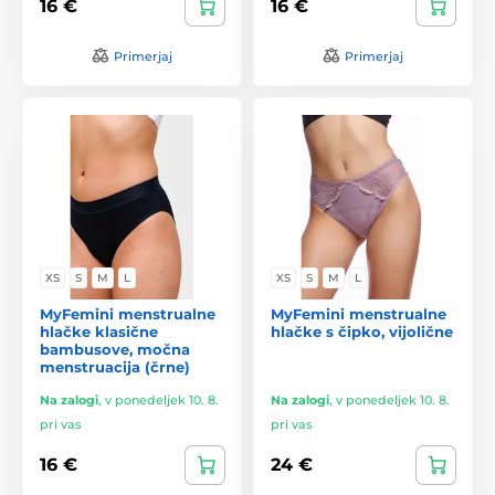
16 €
16 €
Primerjaj
Primerjaj
XS
S
M
L
XS
S
M
L
MyFemini menstrualne
MyFemini menstrualne
hlačke klasične
hlačke s čipko, vijolične
bambusove, močna
menstruacija (črne)
Na zalogi
,
v ponedeljek 10. 8.
Na zalogi
,
v ponedeljek 10. 8.
pri vas
pri vas
16 €
24 €