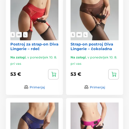
S
M
L
S
M
L
Postroj za strap-on Diva
Strap-on postroj Diva
Lingerie – rdeč
Lingerie – čokoladna
Na zalogi
,
v ponedeljek 10. 8.
Na zalogi
,
v ponedeljek 10. 8.
pri vas
pri vas
53 €
53 €
Primerjaj
Primerjaj