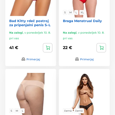
S
M
L
XL
Bad Kitty rdeč postroj
Braga Menstrual Daily
za pripenjalni penis S–L
Na zalogi
,
v ponedeljek 10. 8.
Na zalogi
,
v ponedeljek 10. 8.
pri vas
pri vas
41 €
22 €
Primerjaj
Primerjaj
S
M
L
černá
černá