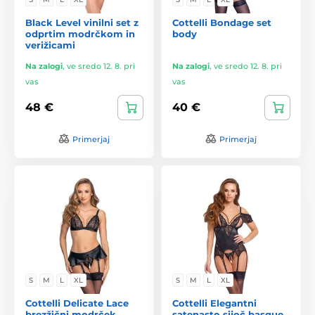
Black Level vinilni set z
Cottelli Bondage set
odprtim modrčkom in
body
verižicami
Na zalogi
,
ve sredo 12. 8. pri
Na zalogi
,
ve sredo 12. 8. pri
vas
vas
48 €
40 €
Primerjaj
Primerjaj
S
M
L
XL
S
M
L
XL
Cottelli Delicate Lace
Cottelli Elegantni
brezžični modrček
satenasto sijoč basque