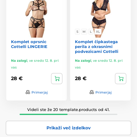
S
M
L
XL
Komplet oprsnic
Komplet čipkastega
Cottelli LINGERIE
perila z okrasnimi
podvezicami Cottelli
Na zalogi
,
ve sredo 12. 8. pri
Na zalogi
,
ve sredo 12. 8. pri
vas
vas
28 €
28 €
Primerjaj
Primerjaj
Videli ste že 20 template.products od 41.
Prikaži več izdelkov