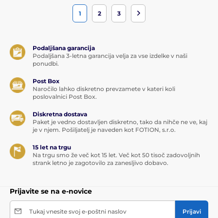
1
2
3
Podaljšana garancija
Podaljšana 3-letna garancija velja za vse izdelke v naši
ponudbi.
Post Box
Naročilo lahko diskretno prevzamete v kateri koli
poslovalnici Post Box.
Diskretna dostava
Paket je vedno dostavljen diskretno, tako da nihče ne ve, kaj
je v njem. Pošiljatelj je naveden kot FOTION, s.r.o.
15 let na trgu
Na trgu smo že več kot 15 let. Več kot 50 tisoč zadovoljnih
strank letno je zagotovilo za zanesljivo dobavo.
Prijavite se na e-novice
Tukaj vnesite svoj e-poštni naslov
Prijavi