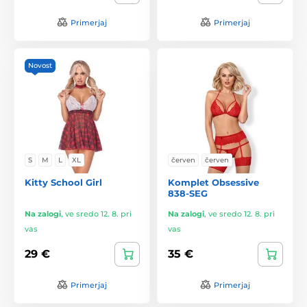
Primerjaj
Primerjaj
Novost
S
M
L
XL
červen
červen
Kitty School Girl
Komplet Obsessive
838-SEG
Na zalogi
,
ve sredo 12. 8. pri
Na zalogi
,
ve sredo 12. 8. pri
vas
vas
29 €
35 €
Primerjaj
Primerjaj