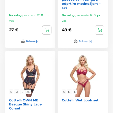
odprtim mednožjem –
set
Na zalogi
,
ve sredo 12. 8. pri
Na zalogi
,
ve sredo 12. 8. pri
vas
vas
27 €
49 €
Primerjaj
Primerjaj
S
M
L
XL
S
M
L
Cottelli OWN ME
Cottelli Wet Look set
Basque Shiny Lace
Corset