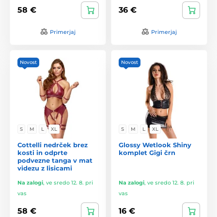
58 €
36 €
Primerjaj
Primerjaj
Novost
Novost
S
M
L
XL
S
M
L
XL
Cottelli nedrček brez
Glossy Wetlook Shiny
kosti in odprte
komplet Gigi črn
podvezne tanga v mat
videzu z lisicami
Na zalogi
,
ve sredo 12. 8. pri
Na zalogi
,
ve sredo 12. 8. pri
vas
vas
58 €
16 €