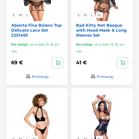
S
M
L
S
M
L
XL
Abierta Fina Bolero Top
Bad Kitty Net Basque
Delicate Lace Set
with Head Mask & Long
2251493
Sleeves Set
Na zalogi
,
ve sredo 12. 8. pri
Na zalogi
,
ve sredo 12. 8. pri
vas
vas
69 €
41 €
Primerjaj
Primerjaj
S
M
L
XL
S
M
L
XL