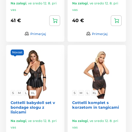
Na zalogi
,
ve sredo 12. 8. pri
Na zalogi
,
ve sredo 12. 8. pri
vas
vas
41 €
40 €
Primerjaj
Primerjaj
Novost
S
M
L
XL
S
M
L
XL
Cottelli babydoll set v
Cottelli komplet s
bondage slogu z
korzetom in tangicami
lisicami
Na zalogi
,
ve sredo 12. 8. pri
Na zalogi
,
ve sredo 12. 8. pri
vas
vas