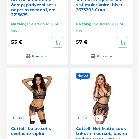
&amp; podvezni set z
s stimulativnimi biseri
odprtim mednožjem
2633205 Črna
2215675
Na zalogi
,
ve sredo 12. 8. pri
Na zalogi
,
ve sredo 12. 8. pri
vas
vas
53 €
57 €
Primerjaj
Primerjaj
Novost
S
M
L
XL
S
M
L
XL
Cottelli Lorae set s
Cottelli Net Matte Look
cvetlično čipko
trikotni nedrček, pas za
podvezice in tanga z